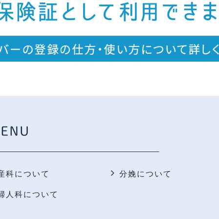
ENU
産科について
分娩について
婦人科について