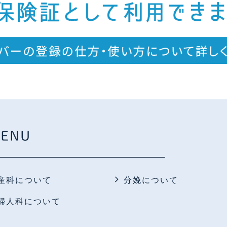
ENU
産科について
分娩について
婦人科について