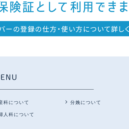
ENU
産科について
分娩について
婦人科について