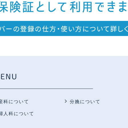
ENU
産科について
分娩について
婦人科について