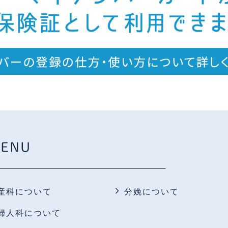
ENU
産科について
分娩について
婦人科について