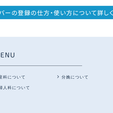
ENU
産科について
分娩について
婦人科について