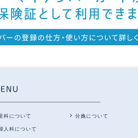
ENU
産科について
分娩について
婦人科について