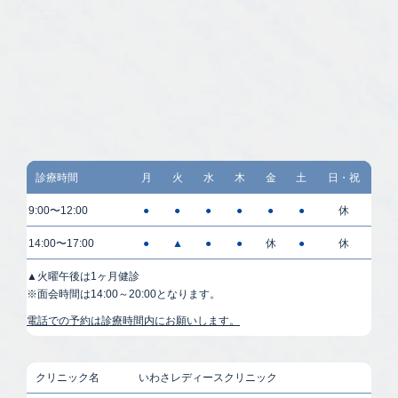
診療時間
月
火
水
木
金
土
日・祝
9:00〜12:00
●
●
●
●
●
●
休
14:00〜17:00
●
▲
●
●
休
●
休
▲火曜午後は1ヶ月健診
※面会時間は14:00～20:00となります。
電話での予約は診療時間内にお願いします。
クリニック名
いわさレディースクリニック